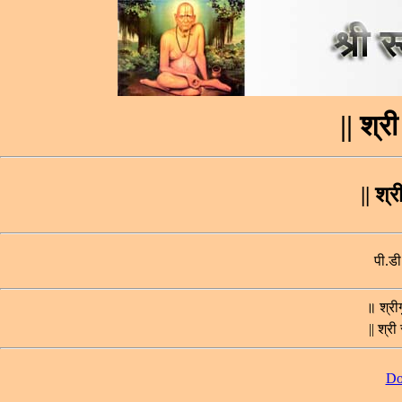
|| श्री
|| श्
पी.ड
॥ श्रीग
|| श्री
Do