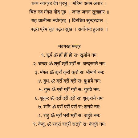
धन्य नवग्रह देव प्रभु । महिमा अगम अपार ।
चित नव मंगल मोद गृह । जगत जनन सुखद्वार ॥
यह चालीसा नवोग्रह । विरचित सुन्दरदास ।
पढ़त प्रेम सुत बढ़त सुख । सर्वानन्द हुलास ॥
नवग्रह मन्त्र
१. सूर्य ॐ हाँ हीं हों सः सूर्याय नम:
२. चन्द्र ॐ श्राँ श्रीं श्रौं स: चन्द्रमसे नम:
३. मंगल ॐ क्राँ क्री क्रों सः भौमाये नम:
४. बुध. ॐ ब्राँ ब्रीं ब्रों सः बुधाये नम:
५. गुरू ॐ ग्रों ग्रीं ग्रों सः गुरुवे नमः
६. शुक्र ॐ द्राँ द्रीं द्रों सः शुक्राये नमः
७. शनि ॐ प्राँ प्रीं प्रौं स: शनये नम:
८. राहु ॐ भ्राँ भ्रीं भ्रौं सः राहुवे नमः
९. केतु. ॐ स्त्रां स्त्रीं सत्रों सः केतुवे नम: