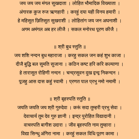
जय जय जय मंगल सुखदाता । लोहित भौमादिक विख्याता ।
अंगारक कुज रुज ऋणहारी । करहुं दया यही विनय हमारी ।
हे महिसुत छितिसुत सुखराशी । लोहितांग जय जन अघनाशी ।
अगम अमंगल अब हर लीजै । सकल मनोरथ पूरण कीजै ।
॥ श्री बुध स्तुति ॥
जय शशि नन्दन बुध महाराजा । करहु सकल जन कहं शुभ काजा ।
दीजै बुद्धि बल सुमति सुजाना । कठिन कष्ट हरि करि कल्याणा ।
हे तारासुत रोहिणी नन्दन । चन्द्रसुवन दुख द्वन्द्व निकन्दन ।
पूजहु आस दास कहुं स्वामी । प्रणत पाल प्रभु नमो नमामी ।
॥ श्री बृहस्पति स्तुति ॥
जयति जयति जय श्री गुरुदेवा । करूं सदा तुम्हरी प्रभु सेवा ।
देवाचार्य तुम देव गुरु ज्ञानी । इन्द्र पुरोहित विद्यादानी ।
वाचस्पति बागीश उदारा । जीव बृहस्पति नाम तुम्हारा ।
विद्या सिन्धु अंगिरा नामा । करहुं सकल विधि पूरण कामा ।