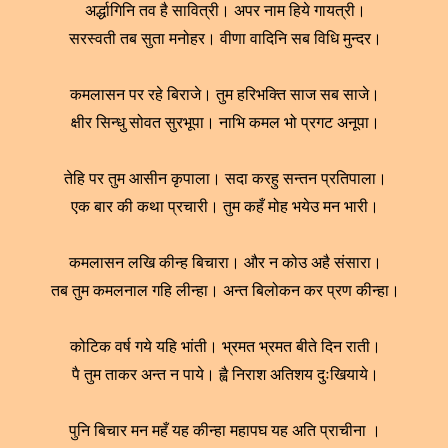
अर्द्धागिनि तव है सावित्री। अपर नाम हिये गायत्री।
सरस्वती तब सुता मनोहर। वीणा वादिनि सब विधि मुन्दर।
कमलासन पर रहे बिराजे। तुम हरिभक्ति साज सब साजे।
क्षीर सिन्धु सोवत सुरभूपा। नाभि कमल भो प्रगट अनूपा।
तेहि पर तुम आसीन कृपाला। सदा करहु सन्तन प्रतिपाला।
एक बार की कथा प्रचारी। तुम कहँ मोह भयेउ मन भारी।
कमलासन लखि कीन्ह बिचारा। और न कोउ अहै संसारा।
तब तुम कमलनाल गहि लीन्हा। अन्त बिलोकन कर प्रण कीन्हा।
कोटिक वर्ष गये यहि भांती। भ्रमत भ्रमत बीते दिन राती।
पै तुम ताकर अन्त न पाये। ह्वै निराश अतिशय दुःखियाये।
पुनि बिचार मन महँ यह कीन्हा महापघ यह अति प्राचीना ।