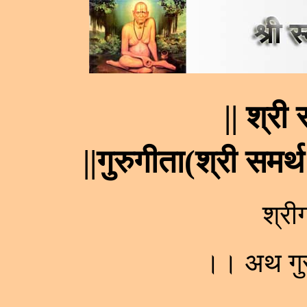
|| श्री 
||गुरुगीता(श्री समर्
श्री
।। अथ गुर