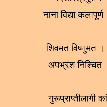
नाना विद्या कलापू
शिवमत विष्णुमत ।
अपभ्रंश निश्चित
गुरूप्राप्तीलागी क