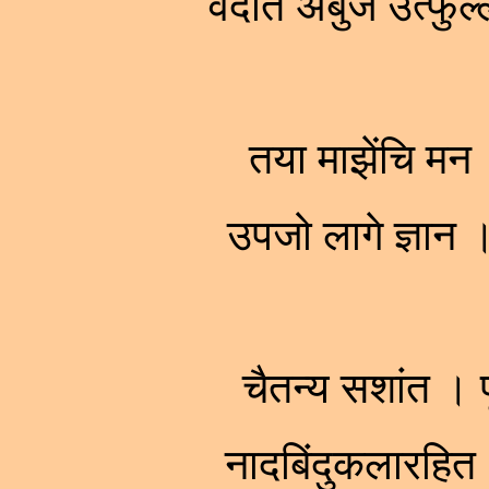
वेदांत अंबुज उत्फु
तया माझेंचि मन
उपजो लागे ज्ञा
चैतन्य सशांत । प
नादबिंदुकलारहि