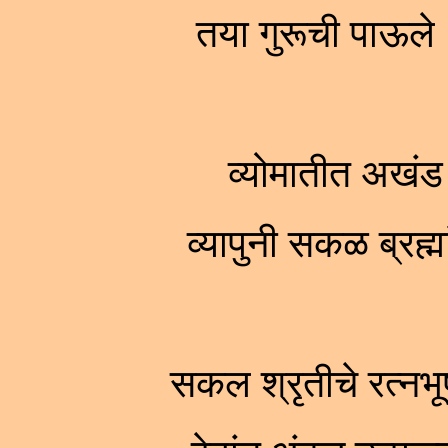
तया गुरूची पाऊले
व्योमातीत अखं
व्यापुनी सकळ ब्रह
सकल श्रृतीचे रत्न