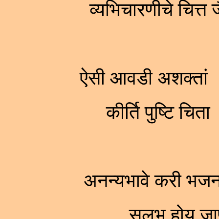
व्यभिचारणीचे चित्त
ऐसी आवडी अशक्तां ।
कीर्ति पुष्टि चि
अनन्यभावे करी भजन
सुलभ होय ज