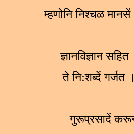
म्हणोनि निश्चळ मा
ज्ञानविज्ञान सहित 
ते नि:शब्दें गर्ज
गुरूप्रसादें कर