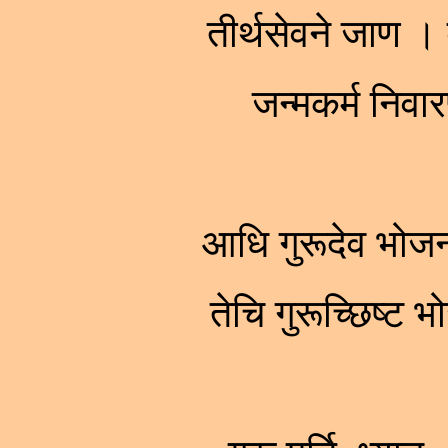
तीर्थसेवने जाण । 
जन्मकर्म नि
आधि गुरूदेव भोज
तेचि गुरूच्छिष्ट